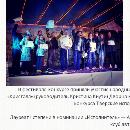
В фестивале-конкурсе приняли участие народный 
«Кристалл» (руководитель Кристина Киути) Дворца к
конкурса Тверские исп
Лауреат I степени в номинации «Исполнитель» — 
клуб ав