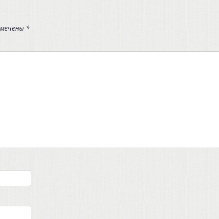
омечены
*