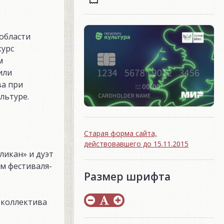
 области
курс
м
или
ва при
льтуре.
Старая форма сайта,
действовавшего до 15.11.2015
икан» и дуэт
м фестиваля-
Размер шрифта
 коллектива