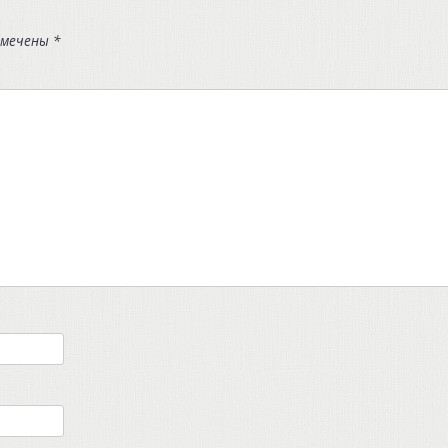
омечены
*