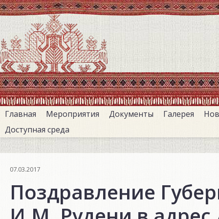
Перейти
к
основному
содержанию
Главная
Мероприятия
Документы
Галерея
Нов
Доступная среда
07.03.2017
Поздравление Губер
И.М. Рудени в адрес