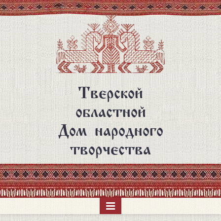
Перейти
к
основному
содержанию
Тверской
областной
Дом народного
творчества