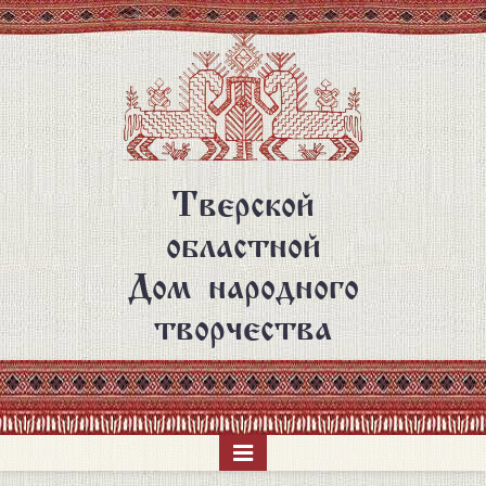
Перейти
к
основному
содержанию
Тверской
областной
Дом народного
творчества