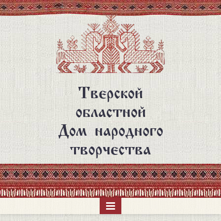
Перейти
к
основному
содержанию
Тверской
областной
Дом народного
творчества