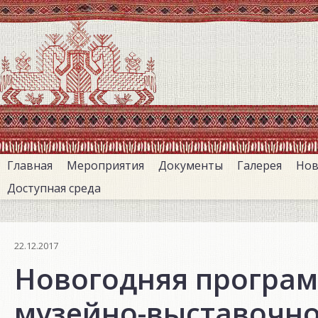
Перейти
к
основному
содержанию
Главная
Мероприятия
Документы
Галерея
Нов
Доступная среда
22.12.2017
Новогодняя програм
музейно-выставочно