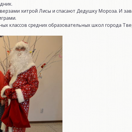
дник.
аверзами хитрой Лисы и спасают Дедушку Мороза. И за
грами.
ых классов средних образовательных школ города Тве