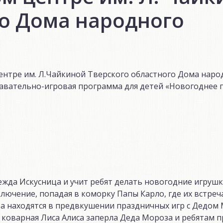
го Дома народного
нтре им. Л.Чайкиной Тверского областного Дома наро
авательно-игровая программа для детей «Новогоднее
жда Искусница и учит ребят делать новогодние игрушки
лючение, попадая в коморку Папы Карло, где их встре
а находятся в предвкушении праздничных игр с Дедом
 коварная Лиса Алиса заперла Деда Мороза и ребятам п