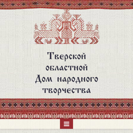
Перейти
к
основному
содержанию
Тверской
областной
Дом народного
творчества