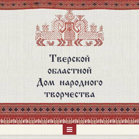
Перейти
к
основному
содержанию
Тверской
областной
Дом народного
творчества