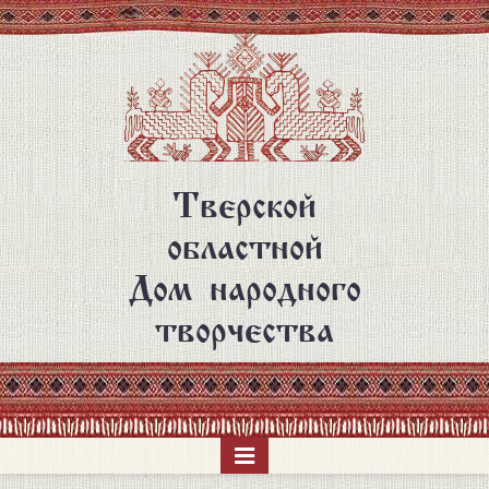
Перейти
к
основному
содержанию
Тверской
областной
Дом народного
творчества