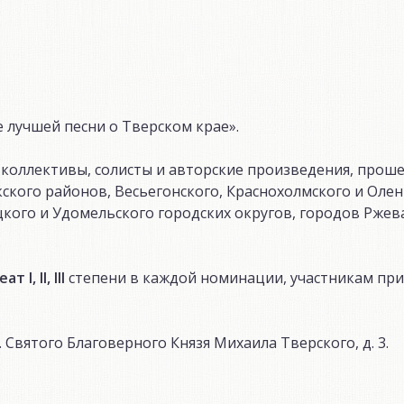
 лучшей песни о Тверском крае».
 коллективы, солисты и авторские произведения, прош
ского районов, Весьегонского, Краснохолмского и Оле
ого и Удомельского городских округов, городов Ржева
реат
I
,
II
,
III
степени в каждой номинации, участникам при
л. Святого Благоверного Князя Михаила Тверского, д. 3.