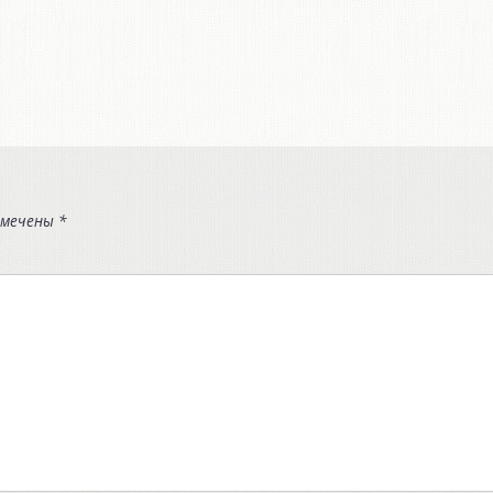
омечены
*