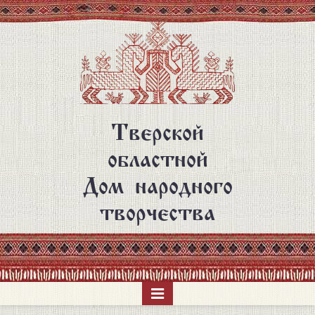
Перейти
к
основному
содержанию
Тверской
областной
Дом народного
творчества