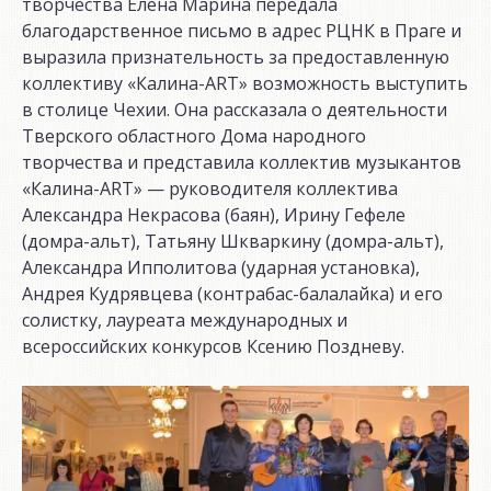
творчества Елена Марина передала
благодарственное письмо в адрес РЦНК в Праге и
выразила признательность за предоставленную
коллективу «Калина-ART» возможность выступить
в столице Чехии. Она рассказала о деятельности
Тверского областного Дома народного
творчества и представила коллектив музыкантов
«Калина-ART» — руководителя коллектива
Александра Некрасова (баян), Ирину Гефеле
(домра-альт), Татьяну Шкваркину (домра-альт),
Александра Ипполитова (ударная установка),
Андрея Кудрявцева (контрабас-балалайка) и его
солистку, лауреата международных и
всероссийских конкурсов Ксению Поздневу.