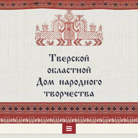
Перейти
к
основному
содержанию
Тверской
областной
Дом народного
творчества