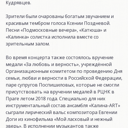
Кудрявцев.
Зрители были очарованы богатым звучанием и
красивым тембром голоса Ксении Поздневой.
Песни «Подмосковные вечера», «Катюша» и
«Калинка» солистка исполнила вместе со
зрительным залом.
Во время концерта также состоялось вручение
медали «За любовь и верность», учреждённой
Организационным комитетом по проведению Дня
семьи, любви и верности в Российской Федерации,
паре супругов Поспишиловых, которые не смогли
присутствовать на вручении медалей в РЦНК в
Праге летом 2018 года. Специально для них
инструментальный состав ансамбля «Калина-ART»
сыграли лирический вальс композитора Евгении
Доги из кинофильма «Мой ласковый и нежный
зверь». В исполнении музыкантов также