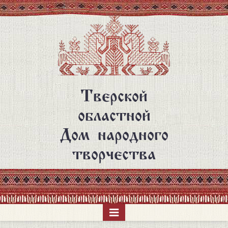
Перейти
к
основному
содержанию
Тверской
областной
Дом народного
творчества