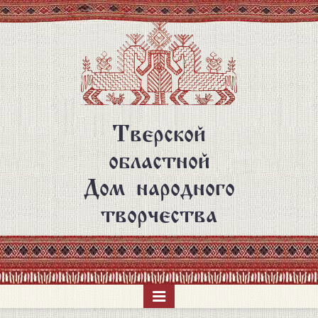
Перейти
к
основному
содержанию
Тверской
областной
Дом народного
творчества