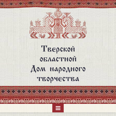
Перейти
к
основному
содержанию
Тверской
областной
Дом народного
творчества