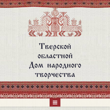
Перейти
к
основному
содержанию
Тверской
областной
Дом народного
творчества