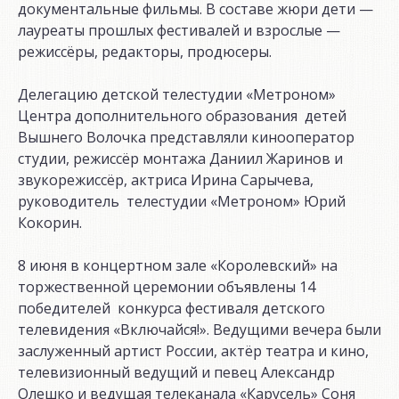
документальные фильмы. В составе жюри дети —
лауреаты прошлых фестивалей и взрослые —
режиссёры, редакторы, продюсеры.
Делегацию детской телестудии «Метроном»
Центра дополнительного образования детей
Вышнего Волочка представляли кинооператор
студии, режиссёр монтажа Даниил Жаринов и
звукорежиссёр, актриса Ирина Сарычева,
руководитель телестудии «Метроном» Юрий
Кокорин.
8 июня в концертном зале «Королевский» на
торжественной церемонии объявлены 14
победителей конкурса фестиваля детского
телевидения «Включайся!». Ведущими вечера были
заслуженный артист России, актёр театра и кино,
телевизионный ведущий и певец Александр
Олешко и ведущая телеканала «Карусель» Соня