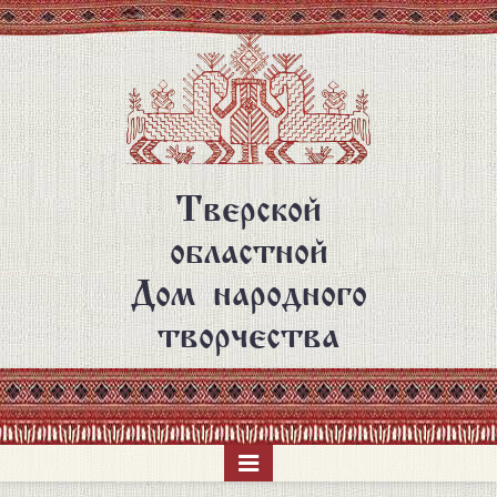
Перейти
к
основному
содержанию
Тверской
областной
Дом народного
творчества