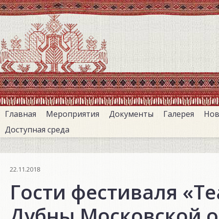
Перейти
к
основному
содержанию
Главная
Мероприятия
Документы
Галерея
Нов
Доступная среда
22.11.2018
Гости фестиваля «Те
Дубны Московской о