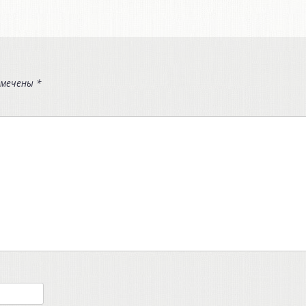
омечены
*