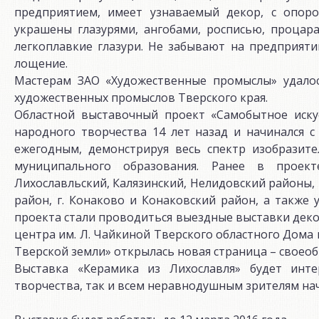
предприятием, имеет узнаваемый декор, с опор
украшены глазурями, ангобами, росписью, проца
легкоплавкие глазури. Не забывают на предприят
лощение.
Мастерам ЗАО «Художественные промыслы» удалос
художественных промыслов Тверского края.
Областной выставочный проект «Самобытное иск
народного творчества 14 лет назад и начинался 
ежегодным, демонстрируя весь спектр изобразите
муниципального образования. Ранее в проект
Лихославльский, Калязинский, Нелидовский районы,
район, г. Конаково и Конаковский район, а также 
проекта стали проводиться выездные выставки дек
центра им. Л. Чайкиной Тверского областного Дома 
Тверской земли» открылась новая страница – своео
Выставка «Керамика из Лихославля» будет инте
творчества, так и всем неравнодушным зрителям нач