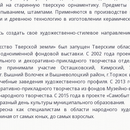
ой на старинную тверскую орнаментику. Предметы
рапыванием, штампами. Применяются в производстве
ии и древнюю технологию в изготовлении керамическ
ь создать своё художественно-стилевое направлени
усство Тверской земли» был запущен Тверским обл
с одноимённой фондовой выставки. С 2002 года проек
льного и декоративно-прикладного творчества отде
е принимали участие Осташковский, Кимрский, У
 г. Вышний Волочек и Вышневолоцкий район, г.Торжок
учебные заведения художественного профиля. С 2013 
оративно-прикладного творчества из фондов Музейно-
народного творчества. С 2015 года в проекте «Самобыт
бразный день культуры муниципального образования.
ресна как специалистам в области народного худ
иная от самых юных, до самых взрослых.