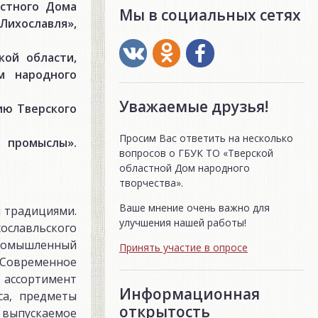
астного Дома
Мы в социальных сетях
Лихославля»,
кой области,
м народного
Уважаемые друзья!
ию Тверского
Просим Вас ответить на несколько
 промыслы».
вопросов о ГБУК ТО «Тверской
областной Дом народного
творчества».
Ваше мнение очень важно для
и традициями.
улучшения нашей работы!
хославльского
 промышленный
Принять участие в опросе
. Современное
ассортимент
Информационная
са, предметы
открытость
, выпускаемое