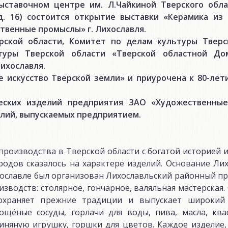
выставочном центре им. Л.Чайкиной Тверского обл
д. 16) состоится открытие выставки «Керамика из 
венные промыслы» г. Лихославля.
рской области, Комитет по делам культуры Тверс
туры Тверской области «Тверской областной До
ихославля.
 искусство Тверской земли» и приурочена к 80-лет
еских изделий предприятия ЗАО «Художественные
елий, выпускаемых предприятием.
производства в Тверской области с богатой историей 
родов сказалось на характере изделий. Основание Ли
 Лихославле был организован Лихославльский районный
зводств: столярное, гончарное, валяльная мастерская
охраняет прежние традиции и выпускает широкий 
щёные сосуды, горлачи для воды, пива, масла, ква
линяную игрушку, горшки для цветов. Каждое изделие