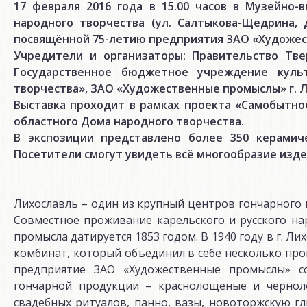
17 февраля 2016 года в 15.00 часов в Музейно-
народного творчества (ул. Салтыкова-Щедрина, 
посвящённой 75-летию предприятия ЗАО «Художест
Учредители и организаторы: Правительство Тве
Государственное бюджетное учреждение куль
творчества», ЗАО «Художественные промыслы» г. Л
Выставка проходит в рамках проекта «Самобытное
областного Дома народного творчества.
В экспозиции представлено более 350 керамич
Посетители смогут увидеть всё многообразие изд
Лихославль – один из крупный центров гончарного 
Совместное проживание карельского и русского на
промысла датируется 1853 годом. В 1940 году в г.
комбинат, который объединил в себе несколько прои
предприятие ЗАО «Художественные промыслы» с
гончарной продукции – краснолощёные и черноло
свадебных ритуалов, панно, вазы, новоторжскую г