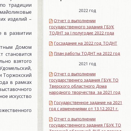
 по традиции
2022 год
 майоликовые
их изделий –
Отчет о выполнении
государственного задания ГБУК
е в развитии
ТОДНТ за I полугодие 2022 года
Госзадание на 2022 год_ТОДНТ
астным Домом
План работы ТОДНТ на 2022 год
т становится
льно взятого
2021 год
домельский,
Отчет о выполнении
 и Торжокский
государственнго задания ГБУК ТО
года в рамках
Тверского областного Дома
выставочного
народного творчества за 2021 год
ное искусство
Государственное задание на 2021
год с изменениями от 13.12.2021 г.
ожественного
Отчет о выполнении
государственного задания ГБУК ТО