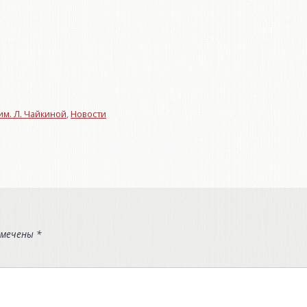
м. Л. Чайкиной
,
Новости
омечены
*