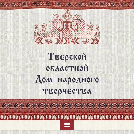
Перейти
к
основному
содержанию
Тверской
областной
Дом народного
творчества