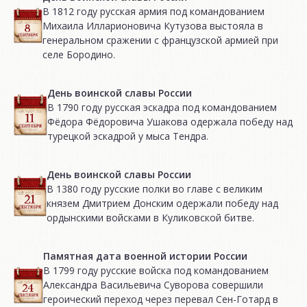
В 1812 году русская армия под командованием
Михаила Илларионовича Кутузова выстояла в
генеральном сражении с французской армией при
селе Бородино.
День воинской славы России
В 1790 году русская эскадра под командованием
Фёдора Фёдоровича Ушакова одержала победу над
турецкой эскадрой у мыса Тендра.
День воинской славы России
В 1380 году русские полки во главе с великим
князем Дмитрием Донским одержали победу над
ордынскими войсками в Куликовской битве.
Памятная дата военной истории России
В 1799 году русские войска под командованием
Александра Васильевича Суворова совершили
героический переход через перевал Сен-Готард в