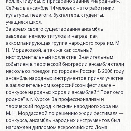
коллективу было присвоено звание «народный».
Сейчас в ансамбле 14 человек – это работники
культуры, педагоги, бухгалтера, студенты,
учащиеся школ.
За время своего существования ансамбль
завоевал немало титулов и наград, как
аккомпанирующая группа народного хора им. М.
Н. Мордасовой, а так же как сольный
инструментальный коллектив. Значительным
событием в творческой биографии ансамбля стали
несколько поездок по городам России. В 2006 году
ансамбль народных инструментов принял участие
в заключительном всероссийском фестивале –
конкурсе народных хоров и ансамблей “ Поет село
родное” в г. Курске. За профессионализм и
творческий подход к песням народного хора им.
М. Н. Мордасовой по решению жюри фестиваля —
конкурса, ансамбль народных инструментов был
награжден дипломом всероссийского Дома