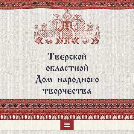
Перейти
к
основному
содержанию
Тверской
областной
Дом народного
творчества