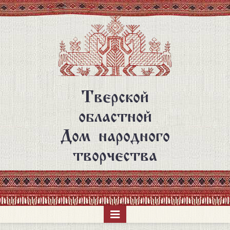
Перейти
к
основному
содержанию
Тверской
областной
Дом народного
творчества