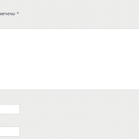
омечены
*