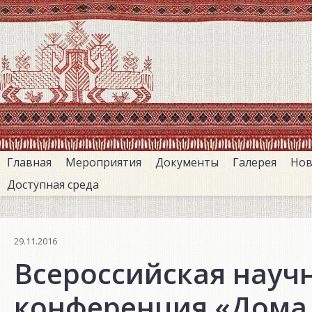
Перейти
к
основному
содержанию
Главная
Мероприятия
Документы
Галерея
Нов
Доступная среда
29.11.2016
Всероссийская науч
конференция «Дома 