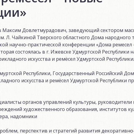
ции»
лиев Максим Довлетмурадович, заведующий сектором ма
м. Л. Чайкиной Тверского областного Дома народного 
ской научно-практической конференции «Дома ремесел 
торая состоялась в г. Ижевске Удмуртской Республики н
кладного искусства и ремёсел Удмуртской Республики
муртской Республики, Государственный Российский До
адного искусства и ремёсел Удмуртской Республики п
циалисты органов управлений культуры, руководители
чреждений художественного образования, институтов ку
тера, надомники
роблем, перспектив и стратегий развития декоративн