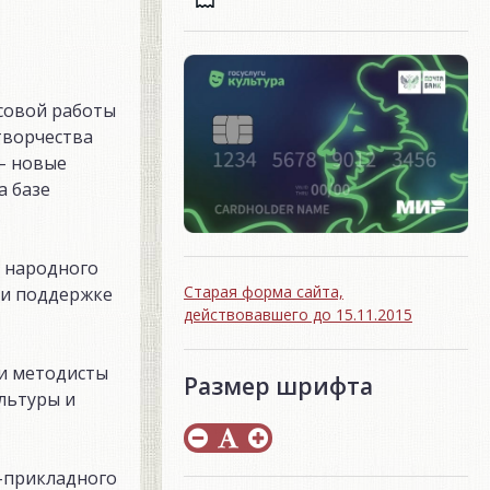
ссовой работы
творчества
– новые
а базе
.
м народного
Старая форма сайта,
ри поддержке
действовавшего до 15.11.2015
 и методисты
Размер шрифта
льтуры и
о-прикладного