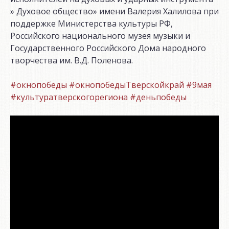
» Духовое общество» имени Валерия Халилова при
поддержке Министерства культуры РФ,
Российского национального музея музыки и
Государственного Российского Дома народного
творчества им. В.Д. Поленова.
#окнопобеды #окнопобедыТверскойкрай #9мая
#культуратверскогорегиона #деньпобеды