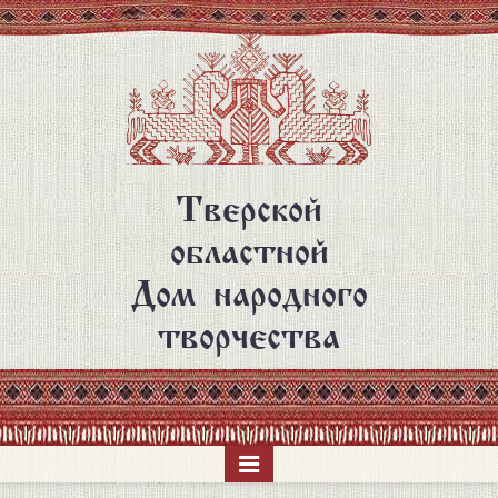
Перейти
к
основному
содержанию
Тверской
областной
Дом народного
творчества