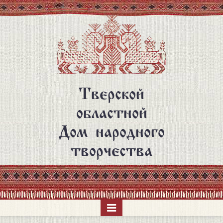
Перейти
к
основному
содержанию
Тверской
областной
Дом народного
творчества