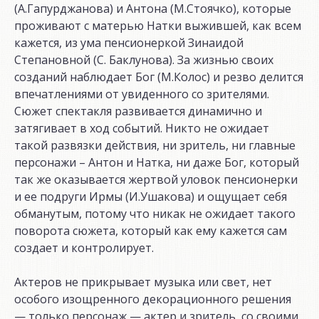
(А.Гапурджанова) и Антона (М.Стоячко), которые
проживают с матерью Натки выжившей, как всем
кажется, из ума пенсионеркой Зинаидой
Степановной (С. Баклунова). За жизнью своих
созданий наблюдает Бог (М.Колос) и резво делится
впечатлениями от увиденного со зрителями.
Сюжет спектакля развивается динамично и
затягивает в ход событий. Никто не ожидает
такой развязки действия, ни зритель, ни главные
персонажи – Антон и Натка, ни даже Бог, который
так же оказывается жертвой уловок пенсионерки
и ее подруги Ирмы (И.Ушакова) и ощущает себя
обманутым, потому что никак не ожидает такого
поворота сюжета, который как ему кажется сам
создает и контролирует.
Актеров не прикрывает музыка или свет, нет
особого изощренного декорационного решения
— только персонаж — актер и зритель, со своими