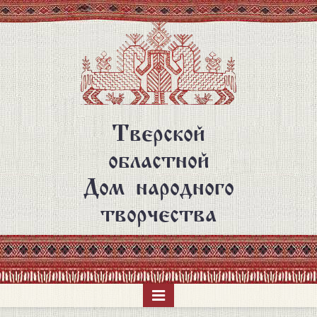
Перейти
к
основному
содержанию
Тверской
областной
Дом народного
творчества