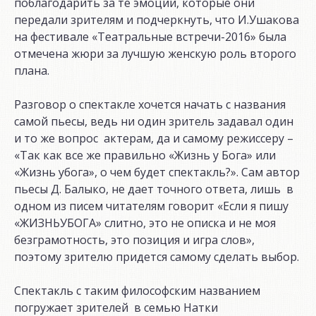
поблагодарить за те эмоции, которые они
передали зрителям и подчеркнуть, что И.Ушакова
на фестивале «Театральные встречи-2016» была
отмечена жюри за лучшую женскую роль второго
плана.
Разговор о спектакле хочется начать с названия
самой пьесы, ведь ни один зритель задавал один
и то же вопрос актерам, да и самому режиссеру –
«Так как все же правильно «Жизнь у Бога» или
«Жизнь убога», о чем будет спектакль?». Сам автор
пьесы Д. Балыко, не дает точного ответа, лишь в
одном из писем читателям говорит «Если я пишу
«ЖИЗНЬУБОГА» слитно, это не описка и не моя
безграмотность, это позиция и игра слов»,
поэтому зрителю придется самому сделать выбор.
Спектакль с таким философским названием
погружает зрителей в семью Натки