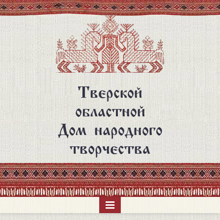
Перейти
к
основному
содержанию
Тверской
областной
Дом народного
творчества