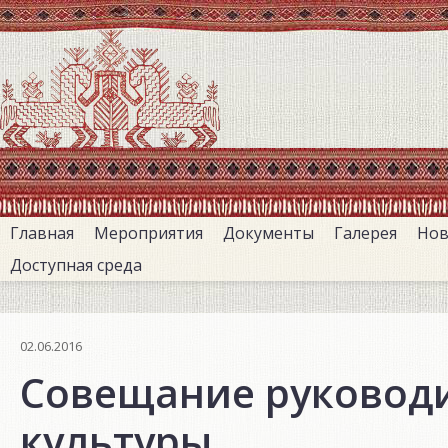
Перейти
к
основному
содержанию
Главная
Мероприятия
Документы
Галерея
Нов
Доступная среда
02.06.2016
Совещание руковод
культуры