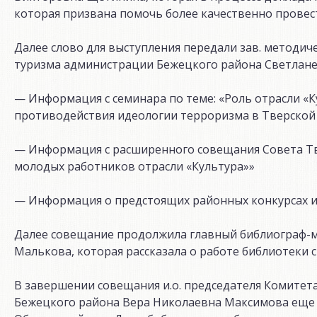
которая призвана помочь более качественно провес
Далее слово для выступления передали зав. методич
туризма администрации Бежецкого района Светлане 
— Информация с семинара по теме: «Роль отрасли «К
противодействия идеологии терроризма в Тверской
— Информация с расширенного совещания Совета Тв
молодых работников отрасли «Культура»»
— Информация о предстоящих районных конкурсах и
Далее совещание продолжила главный библиограф-м
Малькова, которая рассказала о работе библиотеки с
В завершении совещания и.о. председателя Комитет
Бежецкого района Вера Николаевна Максимова еще р