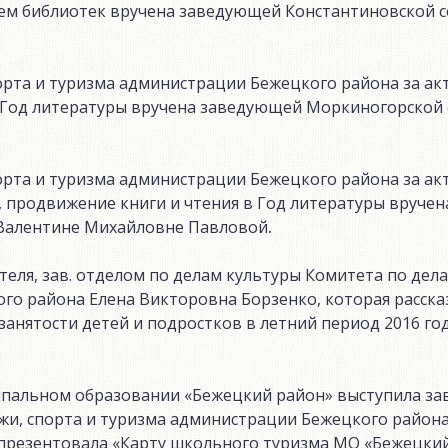
м библиотек вручена заведующей Константиновской с
орта и туризма администрации Бежецкого района за а
 Год литературы вручена заведующей Моркиногорской 
орта и туризма администрации Бежецкого района за а
 продвижение книги и чтения в Год литературы вручен
Валентине Михайловне Павловой
.
еля, зав. отделом по делам культуры Комитета по дела
го района Елена Викторовна Борзенко, которая расска
занятости детей и подростков в летний период 2016 год
пальном образовании «Бежецкий район» выступила зав
жи, спорта и туризма администрации Бежецкого район
презентовала «Карту школьного туризма МО «Бежецкий