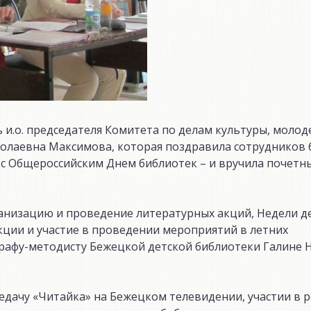
и.о. председателя Комитета по делам культуры, молоде
олаевна Максимова, которая поздравила сотрудников 
с Общероссийским Днем библиотек – и вручила почетн
анизацию и проведение литературных акций, Недели де
кции и участие в проведении мероприятий в летних
графу-методисту Бежецкой детской библиотеки Галине 
едачу «Читайка» на Бежецком телевидении, участии в 