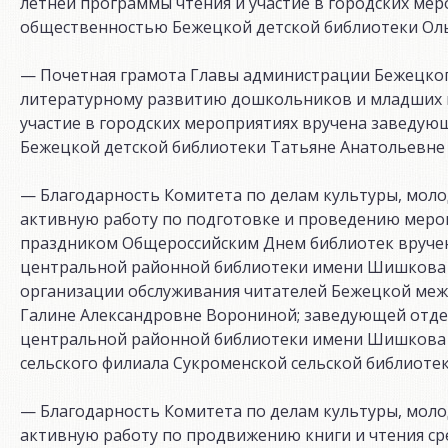
летней программы чтения и участие в городских мер
общественностью Бежецкой детской библиотеки Ол
— Почетная грамота Главы администрации Бежецког
литературному развитию дошкольников и младших 
участие в городских мероприятиях вручена заведу
Бежецкой детской библиотеки Татьяне Анатольевне
— Благодарность Комитета по делам культуры, моло
активную работу по подготовке и проведению мероп
праздником Общероссийским Днем библиотек вруче
центральной районной библиотеки имени Шишкова 
организации обслуживания читателей Бежецкой ме
Галине Александровне Ворониной; заведующей отд
центральной районной библиотеки имени Шишкова 
сельского филиала Сукроменской сельской библиот
— Благодарность Комитета по делам культуры, моло
активную работу по продвижению книги и чтения сре