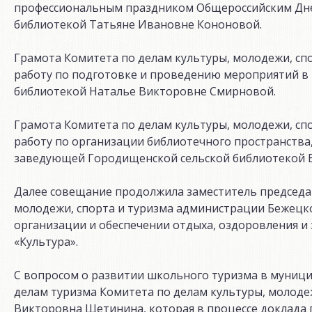
профессиональным праздником Общероссийским Дне
библиотекой Татьяне Ивановне Кононовой.
Грамота Комитета по делам культуры, молодежи, сп
работу по подготовке и проведению мероприятий в
библиотекой Наталье Викторовне Смирновой.
Грамота Комитета по делам культуры, молодежи, сп
работу по организации библиотечного пространства,
заведующей Городищенской сельской библиотекой 
Далее совещание продолжила заместитель председат
молодежи, спорта и туризма администрации Бежецко
организации и обеспечении отдыха, оздоровления и 
«Культура».
С вопросом о развитии школьного туризма в муници
делам туризма Комитета по делам культуры, молоде
Викторовна Щетинина, которая в процессе доклада 