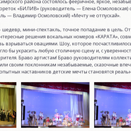
Кимрского района состоялось фееричное, яркое, незабы
реток «БИЛИВ» (руководитель — Елена Осмоловская) с
ль — Владимир Осмоловский) «Мечту не отпускай».
 шедевр, мини-спектакль, точное попадание в цель. О
интересные решения вокальных номеров «КАРАТА», сов
вь взрываться овациями. Шоу, которое посчастливилос
гло бы украсить любую столичную сцену и, с уверенно
зрителя. Браво артистам! Браво руководителям коллект
рили своим поклонникам незабываемые, сказочные впе
 опытных наставников детские мечты становятся реаль