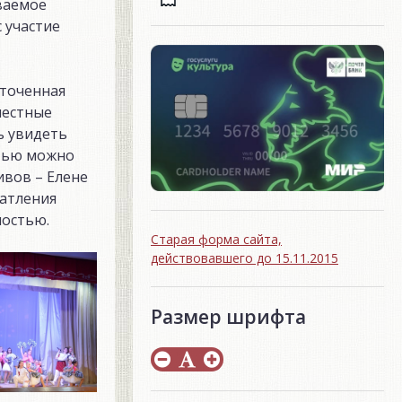
ваемое
 участие
тточенная
местные
ь увидеть
стью можно
ивов – Елене
чатления
ностью.
Старая форма сайта,
действовавшего до 15.11.2015
Размер шрифта