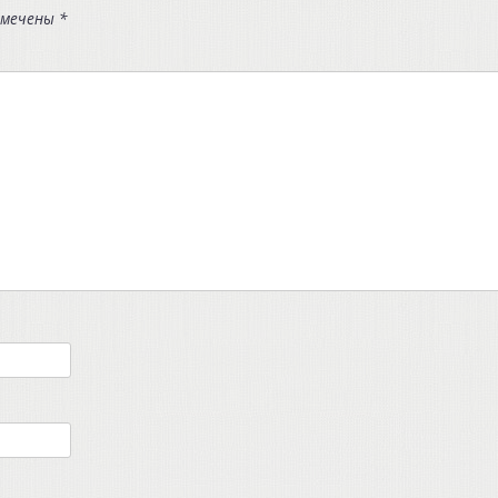
омечены
*