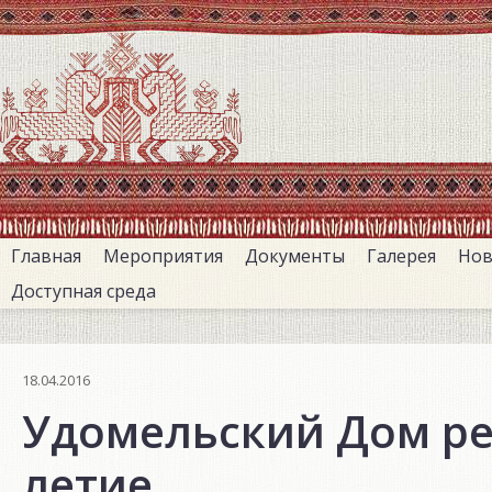
Перейти
к
основному
содержанию
Главная
Мероприятия
Документы
Галерея
Нов
Доступная среда
18.04.2016
Удомельский Дом рем
летие.