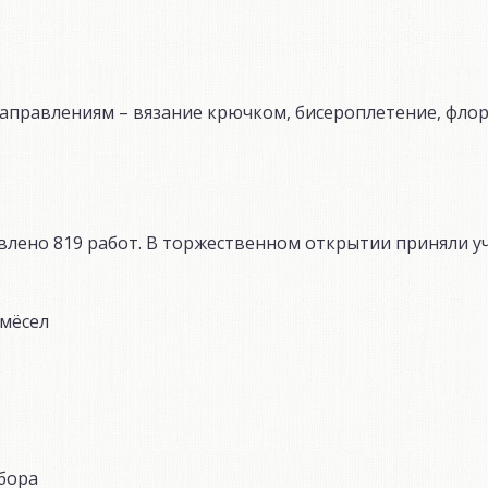
направлениям – вязание крючком, бисероплетение, флор
влено 819 работ. В торжественном открытии приняли у
емёсел
бора