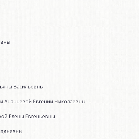
овны
тьяны Васильевны
си Ананьевой Евгении Николаевны
вой Елены Евгеньевны
ннадьевны