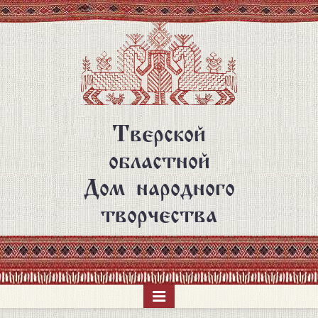
Перейти
к
основному
содержанию
Тверской
областной
Дом народного
творчества