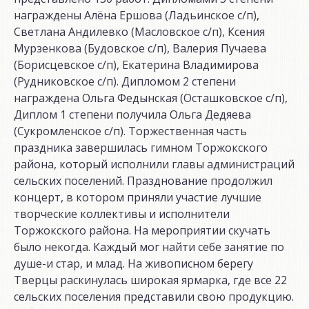
награждены Алёна Ершова (Ладьинское с/п),
Светлана Андилевко (Масловское с/п), Ксения
Мурзенкова (Будовское с/п), Валерия Пучаева
(Борисцевское с/п), Екатерина Владимирова
(Рудниковское с/п). Дипломом 2 степени
награждена Ольга Федынская (Осташковское с/п),
Диплом 1 степени получила Ольга Дедяева
(Сукромленское с/п). Торжественная часть
праздника завершилась гимном Торжокского
района, который исполнили главы администраций
сельских поселений. Празднование продолжил
концерт, в котором приняли участие лучшие
творческие коллективы и исполнители
Торжокского района. На мероприятии скучать
было некогда. Каждый мог найти себе занятие по
душе-и стар, и млад. На живописном берегу
Тверцы раскинулась широкая ярмарка, где все 22
сельских поселения представили свою продукцию.