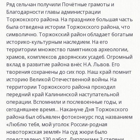
Ряд сельчан получили Почётные грамоты и
Благодарности главы администрации
Торжокского района. На празднике большая часть
была отведена истории Торжокского района, что
символично. Торжокский район обладает богатым
историко-культурным наследием. На его
территории множество памятников археологии,
храмов, комплексов дворянских усадеб. Огромный
вклад в развитие района внёс Н.А. Львов. Его
творения сохранены до сих пор. Наш край помнит
историю Великой Отечественной войны. На
территории Торжокского района проходил
передний край Калининской наступательной
операции. Вспомнили и послевоенные годы, и
сегодняшнее время… Накануне Дня Торжокского
района был объявлен фотоконкурс под названием
«Люблю тебя, мой уголок России-родная
новоторжская земля!» На суд жюри было
представлено 130 работ. Дипломами 3 степени