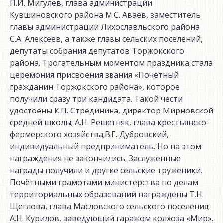
П.И. Мигулёв, глава администрации
Кувшиновского района М.С. Аваев, заместитель
главы администрации Лихославльского района
С.А. Алексеев, а также главы сельских поселений,
депутаты собрания депутатов Торжокского
района. Трогательным моментом праздника стала
церемония присвоения звания «Почётный
гражданин Торжокского района», которое
получили сразу три кандидата. Такой чести
удостоены К.П. Стрединина, директор Мирновской
средней школы; А.Н. Решетняк, глава крестьянско-
фермерского хозяйства;В.Г. Дубровский,
индивидуальный предприниматель. Но на этом
награждения не закончились. Заслуженные
награды получили и другие сельские труженики.
Почётными грамотами министерства по делам
территориальных образований награждены Т.Н.
Щеглова, глава Масловского сельского поселения;
А.Н. Курилов, заведующий гаражом колхоза «Мир».