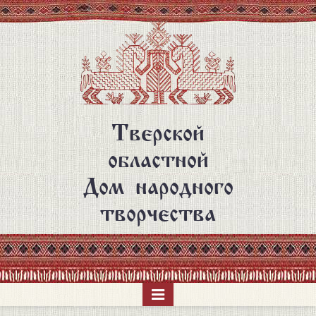
Перейти
к
основному
содержанию
Тверской
областной
Дом народного
творчества