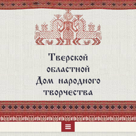
Перейти
к
основному
содержанию
Тверской
областной
Дом народного
творчества