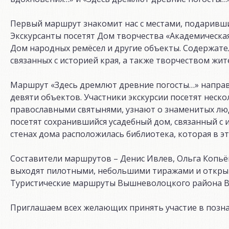
Первый маршрут знакомит нас с местами, подаривш
Экскурсанты посетят Дом творчества «Академическа
Дом народных ремёсел и другие объекты. Содержате
связанных с историей края, а также творчеством жит
Маршрут «Здесь дремлют древние погосты…» направл
девяти объектов. Участники экскурсии посетят неско
православными святынями, узнают о знаменитых людя
посетят сохранившийся усадебный дом, связанный с и
стенах дома расположилась библиотека, которая в эт
Составители маршрутов – Денис Ивлев, Ольга Копьё
выходят пилотными, небольшими тиражами и открыв
Туристические маршруты Вышневолоцкого района В
Приглашаем всех желающих принять участие в позн