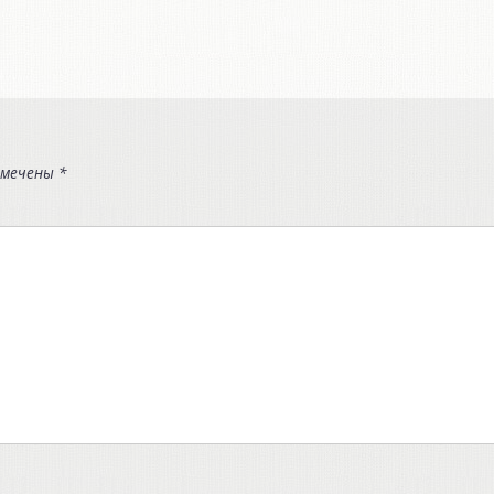
омечены
*