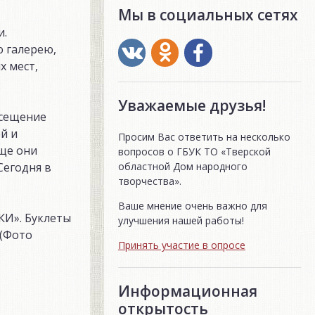
Мы в социальных сетях
и.
ю галерею,
х мест,
Уважаемые друзья!
осещение
й и
Просим Вас ответить на несколько
ище они
вопросов о ГБУК ТО «Тверской
областной Дом народного
Сегодня в
творчества».
Ваше мнение очень важно для
КИ». Буклеты
улучшения нашей работы!
 (Фото
Принять участие в опросе
Информационная
открытость