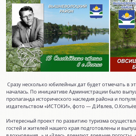
Сразу несколько юбилейных дат будет отмечать в 
началась. По инициативе Администрации было выпу
пропаганда исторического наследия района и попу
издательством «ИСТОКИ», фото — Д.Ивлев, О.Копьё
Интересный проект по развитию туризма осуществл
гостей и жителей нашего края подготовлены и выпу
вдохновения…» и «Здесь дремлют древние погосты…»