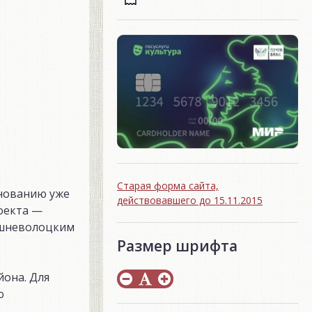
Старая форма сайта,
днованию уже
действовавшего до 15.11.2015
оекта —
ышневолоцким
Размер шрифта
она. Для
ю