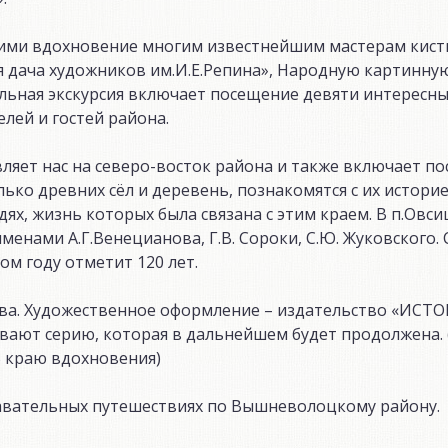
ими вдохновение многим известнейшим мастерам кист
я дача художников им.И.Е.Репина», Народную картинну
льная экскурсия включает посещение девяти интересны
елей и гостей района.
яет нас на северо-восток района и также включает п
лько древних сёл и деревень, познакомятся с их историе
х, жизнь которых была связана с этим краем. В п.Овс
менами А.Г.Венецианова, Г.В. Сороки, С.Ю. Жуковского. 
ом году отметит 120 лет.
ва. Художественное оформление – издательство «ИСТО
ают серию, которая в дальнейшем будет продолжена.
 краю вдохновения)
авательных путешествиях по Вышневолоцкому району.