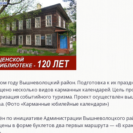
этом году Вышневолоцкий район. Подготовка к их праз
щено несколько видов карманных календарей. Цель пр
ляризация событийного туризма. Проект осуществлён в
ва. (Фото «Карманные юбилейные календари»)
ён по инициативе Администрации Вышневолоцкого рай
щены в форме буклетов два первых маршрута — «В кра
.