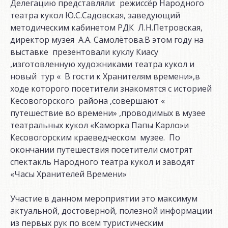
Делегацию представляли: режиссёр Народного
театра кукол Ю.С.Садовская, заведующий
методическим кабинетом РДК Л.Н.Петровская,
директор музея А.А. Самолётова.В этом году на
выставке презентовали куклу Киасу
,изготовленную художниками театра кукол и
новый тур « В гости к Хранителям времени»,в
ходе которого посетители знакомятся с историей
Кесовогорского района ,совершают «
путешествие во времени» ,проводимых в музее
театральных кукол «Каморка Папы Карло»и
Кесовогорским краеведческом музее. По
окончании путешествия посетители смотрят
спектакль Народного театра кукол и заводят
«Часы Хранителей Времени»
Участие в данном мероприятии это максимум
актуальной, достоверной, полезной информации
из первых рук по всем туристическим