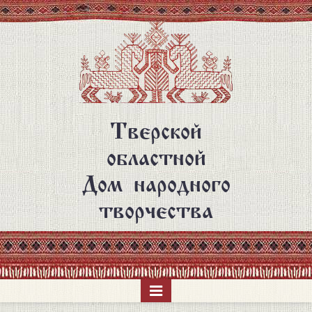
Перейти
к
основному
содержанию
Тверской
областной
Дом народного
творчества