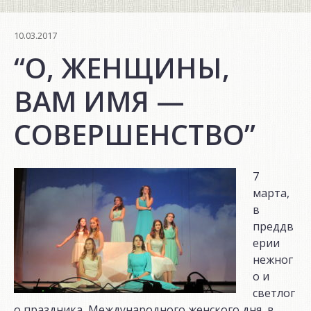
10.03.2017
“О, ЖЕНЩИНЫ,
ВАМ ИМЯ —
СОВЕРШЕНСТВО”
7
марта,
в
преддв
ерии
нежног
о и
светлог
о праздника, Международного женского дня, в