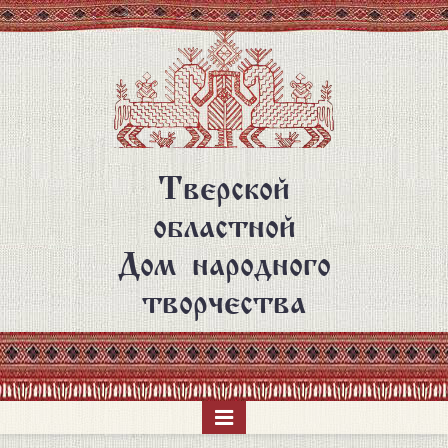
Перейти
к
основному
содержанию
Тверской
областной
Дом народного
творчества