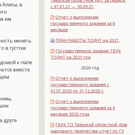
Тверской областной ДНТ за период
 Алисы, в
с 01.01.21 — 30.09.21.
его
Отчет о выполнении
ая им
государственного задания за 6
месяцев
ПЛАН РАБОТЫ ТОДНТ на 2021
ность менять
о в густом
Государственное задание ГБУК
ТОДНТ на 2021 год
 домой к папе
2020 год
уются вместе
бщем
Отчет о выполнении
государственного задания с
01.01.2020 по 31.12.2020 г.
тюмы,
Отчет о выполнении
лали
государственного задания за 9
.
месяцев 2020 года
а друге
ГБУК ТО Тверской областной Дом
народного творчества отчет по ГЗ