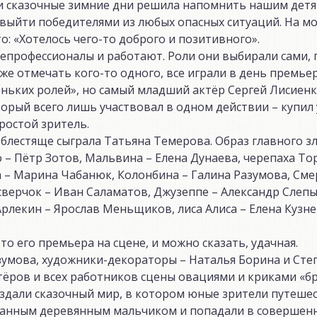
и сказочные зимние дни решила напомнить нашим детя
т выйти победителями из любых опасных ситуаций. На мо
: «Хотелось чего-то доброго и позитивного».
непрофессионалы и работают. Роли они выбирали сами, 
аже отмечать кого-то одного, все играли в день премье
леньких ролей», но самый младший актёр Сергей Лисиен
орый всего лишь участвовал в одном действии – купил
простой зритель.
блестяще сыграла Татьяна Темерова. Образ главного зл
 – Пётр Зотов, Мальвина – Елена Дунаева, черепаха То
а – Марина Чабанюк, Колонбина – Галина Разумова, Сме
верчок – Иван Саламатов, Джузеппе – Александр Слеп
Арлекин – Ярослав Меньщиков, лиса Алиса – Елена Кузне
о его премьера на сцене, и можно сказать, удачная.
умова, художники-декораторы – Наталья Борина и Степ
тёров и всех работников сцены овациями и криками «бр
здали сказочный мир, в котором юные зрители путеше
уганным деревянным мальчиком и попадали в совершен