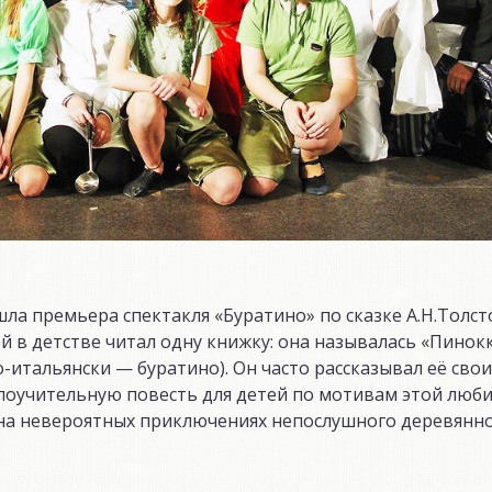
а премьера спектакля «Буратино» по сказке А.Н.Толст
й в детстве читал одну книжку: она называлась «Пинокк
-итальянски — буратино). Он часто рассказывал её свои
поучительную повесть для детей по мотивам этой люби
 на невероятных приключениях непослушного деревянн