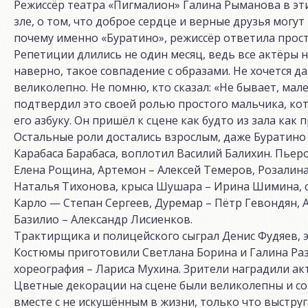
Режиссёр театра «Пигмалион» Галина Рыманова в эт
зле, о том, что доброе сердце и верные друзья могу
почему именно «Буратино», режиссёр ответила просто
Репетиции длились не один месяц, ведь все актёры 
наверно, такое совпадение с образами. Не хочется д
великолепно. Не помню, кто сказал: «Не бывает, ма
подтвердил это своей ролью простого мальчика, кот
его азбуку. Он пришёл к сцене как будто из зала как 
Остальные роли достались взрослым, даже Буратино 
Карабаса Барабаса, воплотил Василий Балихин. Пьеро
Елена Рощина, Артемон – Алексей Темеров, Розалин
Наталья Тихонова, крыса Шушара – Ирина Шимина, с
Карло — Степан Сергеев, Дуремар – Пётр Гевондян, 
Базилио – Александр Лисиенков.
Трактирщика и полицейского сыграл Денис Фудяев, эт
Костюмы приготовили Светлана Борина и Галина Раз
хореография – Лариса Мухина. Зрители наградили ак
Цветные декорации на сцене были великолепны и со
вместе с не искушённым в жизни, только что выстр