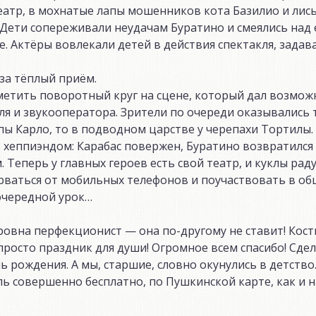
атр, в мохнатые лапы мошенников кота Базилио и лисы
. Дети сопереживали неудачам Буратино и смеялись над 
. Актёры вовлекали детей в действия спектакля, задав
за тёплый приём.
етить поворотный круг на сцене, который дал возмож
ля и звукооператора. Зрители по очереди оказывались т
апы Карло, то в подводном царстве у черепахи Тортилы.
ь хеппиэндом: Карабас повержен, Буратино возвратился
Теперь у главных героев есть свой театр, и куклы рад
орваться от мобильных телефонов и поучаствовать в о
 очередной урок…
ровна перфекционист — она по-другому не ставит! Кос
росто праздник для души! Огромное всем спасибо! Сде
рождения. А мы, старшие, словно окунулись в детство
кль совершенно бесплатно, по Пушкинской карте, как и н