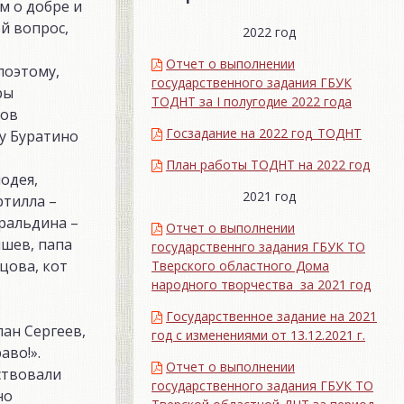
м о добре и
й вопрос,
2022 год
Отчет о выполнении
поэтому,
государственного задания ГБУК
ры
ТОДНТ за I полугодие 2022 года
ков
Госзадание на 2022 год_ТОДНТ
 у Буратино
План работы ТОДНТ на 2022 год
одея,
2021 год
ртилла –
ральдина –
Отчет о выполнении
ышев, папа
государственнго задания ГБУК ТО
цова, кот
Тверского областного Дома
народного творчества за 2021 год
Государственное задание на 2021
ан Сергеев,
год с изменениями от 13.12.2021 г.
аво!».
Отчет о выполнении
ствовали
государственного задания ГБУК ТО
но