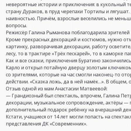
невероятные истории и приключения: в кукольный те
страну Дураков, в пруд черепахи Тортилы и лягушат
наивностью. Причём, взрослые веселились не меньше
вопросы.
Режиссёр Галина Рыманова поблагодарила зрителей 
Кроме прекрасных декораций и костюмов, нужно отм
картинку, разворачивая декорации, работу осветите
лесу, то в трактире «Трёх пескарей», то в каморке п
Как и все сказки, приключения Буратино закончилис
Карло и открыл потайную дверцу золотым ключиком. 
со зрителями, которые на час смогли наконец-то от
действии. «Сказка ложь, да в ней намёк…». В общем,
Отзыв одной из мам Анастасии Матвеевой:
— Грандиозный был спектакль, впрочем, Галина Пет
декорации, музыкальное сопровождение, актёры — п
дополнительный подарок ребёнку на вчерашний день 
Кстати, учащиеся от 14 лет могли попасть на спекта
представления ДК «Современник».