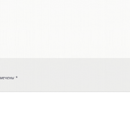
омечены
*