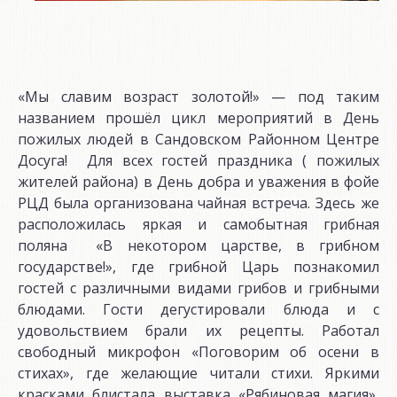
«Мы славим возраст золотой!» — под таким
названием прошёл цикл мероприятий в День
пожилых людей в Сандовском Районном Центре
Досуга! Для всех гостей праздника ( пожилых
жителей района) в День добра и уважения в фойе
РЦД была организована чайная встреча. Здесь же
расположилась яркая и самобытная грибная
поляна «В некотором царстве, в грибном
государстве!», где грибной Царь познакомил
гостей с различными видами грибов и грибными
блюдами. Гости дегустировали блюда и с
удовольствием брали их рецепты. Работал
свободный микрофон «Поговорим об осени в
стихах», где желающие читали стихи. Яркими
красками блистала выставка «Рябиновая магия»,