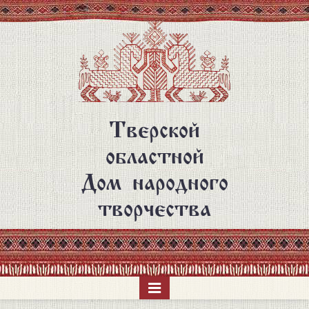
Перейти
к
основному
содержанию
Тверской
областной
Дом народного
творчества