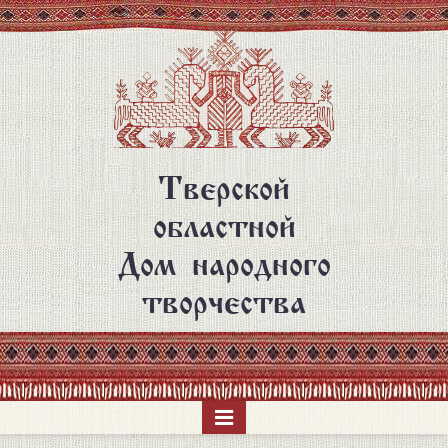
Перейти
к
основному
содержанию
Тверской
областной
Дом народного
творчества