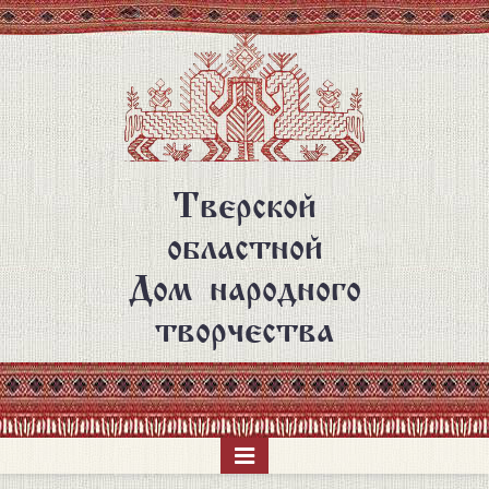
Перейти
к
основному
содержанию
Тверской
областной
Дом народного
творчества