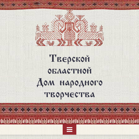
Перейти
к
основному
содержанию
Тверской
областной
Дом народного
творчества