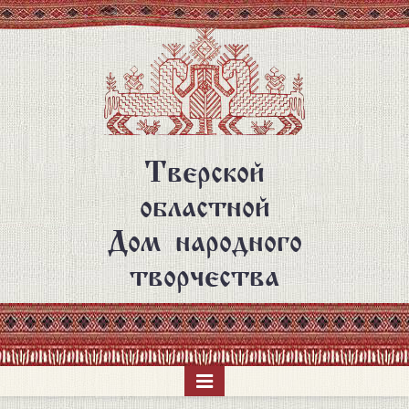
Перейти
к
основному
содержанию
Тверской
областной
Дом народного
творчества