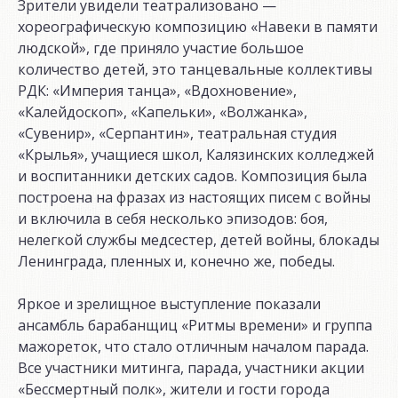
Зрители увидели театрализовано —
хореографическую композицию «Навеки в памяти
людской», где приняло участие большое
количество детей, это танцевальные коллективы
РДК: «Империя танца», «Вдохновение»,
«Калейдоскоп», «Капельки», «Волжанка»,
«Сувенир», «Серпантин», театральная студия
«Крылья», учащиеся школ, Калязинских колледжей
и воспитанники детских садов. Композиция была
построена на фразах из настоящих писем с войны
и включила в себя несколько эпизодов: боя,
нелегкой службы медсестер, детей войны, блокады
Ленинграда, пленных и, конечно же, победы.
Яркое и зрелищное выступление показали
ансамбль барабанщиц «Ритмы времени» и группа
мажореток, что стало отличным началом парада.
Все участники митинга, парада, участники акции
«Бессмертный полк», жители и гости города