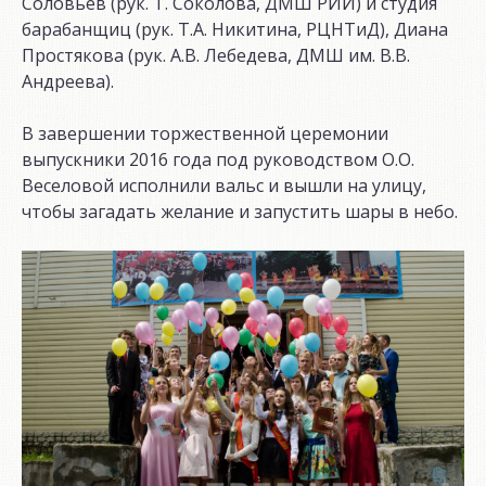
Соловьев (рук. Т. Соколова, ДМШ РИИ) и студия
барабанщиц (рук. Т.А. Никитина, РЦНТиД), Диана
Простякова (рук. А.В. Лебедева, ДМШ им. В.В.
Андреева).
В завершении торжественной церемонии
выпускники 2016 года под руководством О.О.
Веселовой исполнили вальс и вышли на улицу,
чтобы загадать желание и запустить шары в небо.