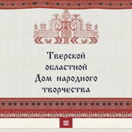
Перейти
к
основному
содержанию
Тверской
областной
Дом народного
творчества