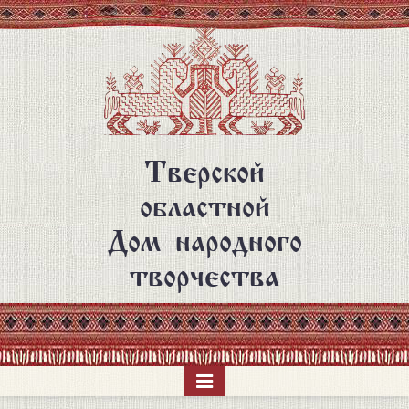
Перейти
к
основному
содержанию
Тверской
областной
Дом народного
творчества