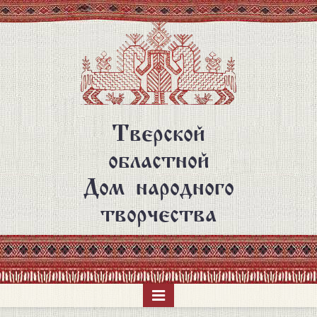
Перейти
к
основному
содержанию
Тверской
областной
Дом народного
творчества