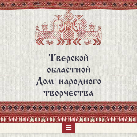
Перейти
к
основному
содержанию
Тверской
областной
Дом народного
творчества