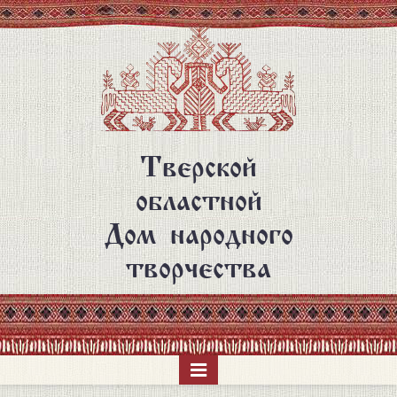
Перейти
к
основному
содержанию
Тверской
областной
Дом народного
творчества