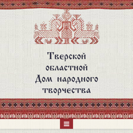
Перейти
к
основному
содержанию
Тверской
областной
Дом народного
творчества