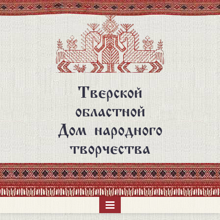
Перейти
к
основному
содержанию
Тверской
областной
Дом народного
творчества